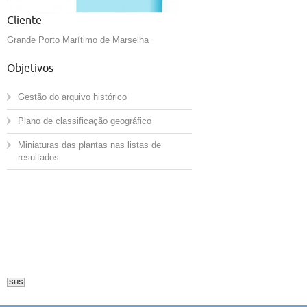
Cliente
Cliente
Grande Porto Marítimo de Marselha
Doc Documentos Inteligente
Objetivos
Objetivos
Gestão do arquivo histórico
Gerenciar o armazenamento
visualização e logística d
Plano de classificação geográfico
Permitir criação, visualiz
Miniaturas das plantas nas listas de
com nível de acesso do pe
resultados
Controlar solicitações de
Gerar faturas de acordo 
determinado.
SHS